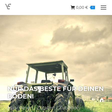
0,00
€
0
NUR DAS BESTE FÜR DEINEN
BODEN!
Maschinen | Zutaten | Zubehör