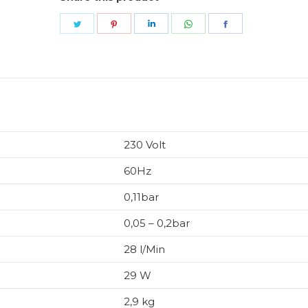
Share
Share
Share
Share
Share
on
on
on
on
on
Twitter
Pinterest
LinkedIn
WhatsApp
Facebook
230 Volt
60Hz
0,11bar
0,05 – 0,2bar
28 l/Min
29 W
2,9 kg