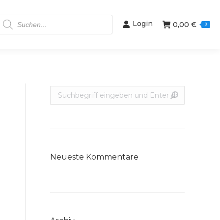
Products
Login
0,00
€
search
0
Suche:
Neueste Kommentare