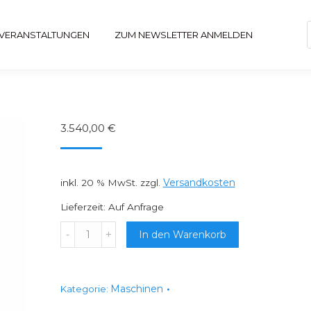
 VERANSTALTUNGEN
ZUM NEWSLETTER ANMELDEN
3.540,00
€
Versandkosten
inkl. 20 % MwSt.
zzgl.
Lieferzeit:
Auf Anfrage
KUI
In den Warenkorb
-
300
inkl.
Maschinen
Kategorie:
Startpaket