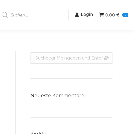
Products
Login
0,00
€
search
0
Suche:
Neueste Kommentare