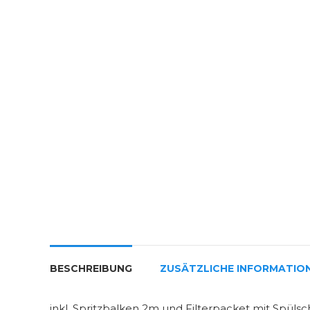
BESCHREIBUNG
ZUSÄTZLICHE INFORMATIO
inkl. Spritzbalken 2m und Filterpacket mit Spüls