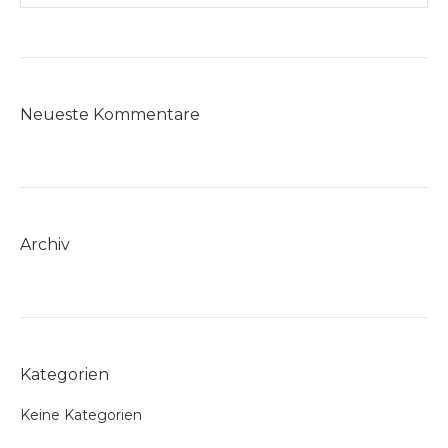
auf.
Die
Optionen
können
Neueste Kommentare
auf
der
Produktseite
gewählt
werden
Archiv
Kategorien
Keine Kategorien