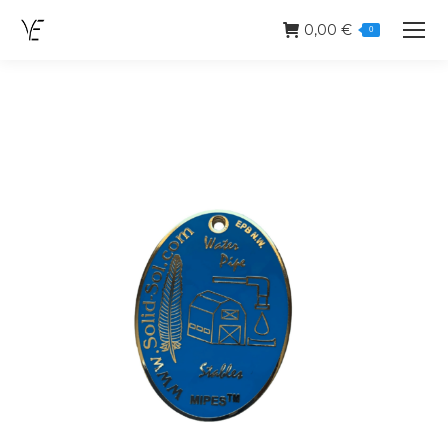
0,00
€
0