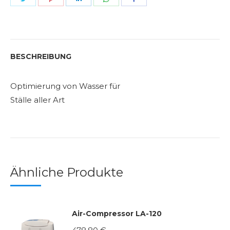
on
on
on
on
on
Twitter
Pinterest
LinkedIn
WhatsApp
Facebook
BESCHREIBUNG
Optimierung von Wasser für
Ställe aller Art
Ähnliche Produkte
Air-Compressor LA-120