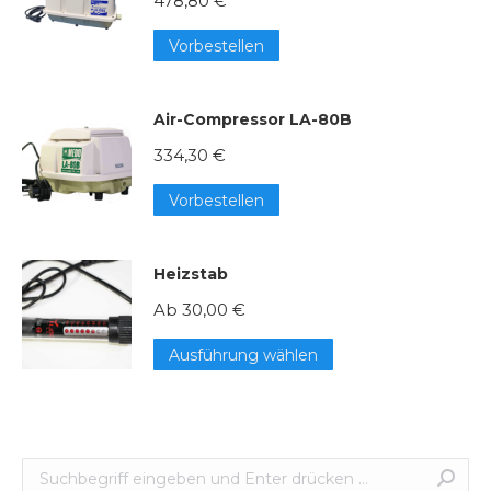
478,80
€
Vorbestellen
Air-Compressor LA-80B
334,30
€
Vorbestellen
Heizstab
Ab
30,00
€
Dieses
Ausführung wählen
Produkt
weist
mehrere
Suche:
Varianten