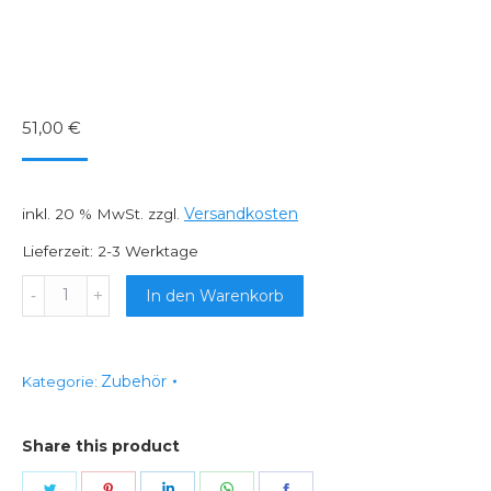
51,00
€
Versandkosten
inkl. 20 % MwSt.
zzgl.
Lieferzeit:
2-3 Werktage
Wasserleitungsplakette
In den Warenkorb
(Stall)
Anzahl
Zubehör
Kategorie:
Share this product
Share
Share
Share
Share
Share